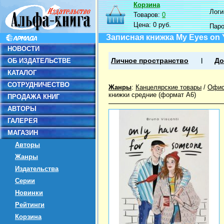
Корзина
Логин
Товаров:
0
Цена:
0 руб.
Пар
Записная книжка My Eyes on Y
НОВОСТИ
ОБ ИЗДАТЕЛЬСТВЕ
Личное пространство
До
КАТАЛОГ
СОТРУДНИЧЕСТВО
Жанры
:
Канцелярские товары
/
Офис
книжки средние (формат А6)
ПРОДАЖА КНИГ
АВТОРЫ
ГАЛЕРЕЯ
МАГАЗИН
Авторы
Жанры
Издательства
Серии
Новинки
Рейтинги
Корзина