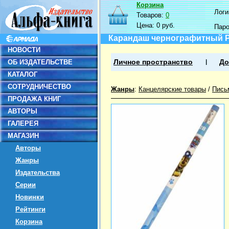
Корзина
Логин
Товаров:
0
Цена:
0 руб.
Пар
Карандаш чернографитный Pa
НОВОСТИ
ОБ ИЗДАТЕЛЬСТВЕ
Личное пространство
До
КАТАЛОГ
СОТРУДНИЧЕСТВО
Жанры
:
Канцелярские товары
/
Пись
ПРОДАЖА КНИГ
АВТОРЫ
ГАЛЕРЕЯ
МАГАЗИН
Авторы
Жанры
Издательства
Серии
Новинки
Рейтинги
Корзина