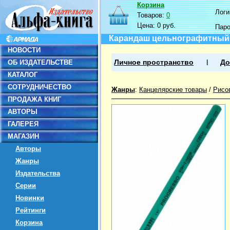
Корзина
Логин
Товаров:
0
Цена:
0 руб.
Пар
Карандаш цельнографитный в
НОВОСТИ
ОБ ИЗДАТЕЛЬСТВЕ
Личное пространство
До
КАТАЛОГ
СОТРУДНИЧЕСТВО
Жанры
:
Канцелярские товары
/
Рисо
ПРОДАЖА КНИГ
АВТОРЫ
ГАЛЕРЕЯ
МАГАЗИН
Авторы
Жанры
Издательства
Серии
Новинки
Рейтинги
Корзина