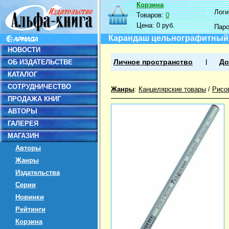
Корзина
Логин
Товаров:
0
Цена:
0 руб.
Пар
Карандаш цельнографитный в
НОВОСТИ
ОБ ИЗДАТЕЛЬСТВЕ
Личное пространство
До
КАТАЛОГ
СОТРУДНИЧЕСТВО
Жанры
:
Канцелярские товары
/
Рисо
ПРОДАЖА КНИГ
АВТОРЫ
ГАЛЕРЕЯ
МАГАЗИН
Авторы
Жанры
Издательства
Серии
Новинки
Рейтинги
Корзина