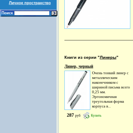
Личное пространство
Поиск
Книги из серии "
Линеры
"
Линер, черный
Очень тонкий линер с
металлическим
наконечником с
шириной письма всего
0,25 мм.
Эргономичная
треугольная форма
корпуса в...
287
руб
Купить