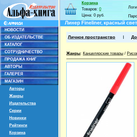
Корзина
Логин
Товаров:
0
Цена:
0 руб.
Пар
Линер Fineliner, красный св
НОВОСТИ
ОБ ИЗДАТЕЛЬСТВЕ
Личное пространство
До
КАТАЛОГ
СОТРУДНИЧЕСТВО
Жанры
:
Канцелярские товары
/
Рисо
ПРОДАЖА КНИГ
АВТОРЫ
ГАЛЕРЕЯ
МАГАЗИН
Авторы
Жанры
Издательства
Серии
Новинки
Рейтинги
Корзина