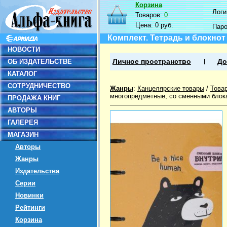
Корзина
Логин
Товаров:
0
Цена:
0 руб.
Пар
Комплект. Тетрадь и блокнот S
НОВОСТИ
ОБ ИЗДАТЕЛЬСТВЕ
Личное пространство
До
КАТАЛОГ
СОТРУДНИЧЕСТВО
Жанры
:
Канцелярские товары
/
Това
многопредметные, со сменными блок
ПРОДАЖА КНИГ
АВТОРЫ
ГАЛЕРЕЯ
МАГАЗИН
Авторы
Жанры
Издательства
Серии
Новинки
Рейтинги
Корзина