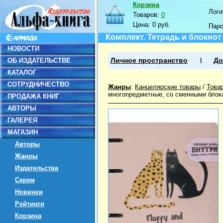
Корзина
Логин
Товаров:
0
Цена:
0 руб.
Пар
Комплект. Тетрадь и блокнот S
НОВОСТИ
ОБ ИЗДАТЕЛЬСТВЕ
Личное пространство
До
КАТАЛОГ
СОТРУДНИЧЕСТВО
Жанры
:
Канцелярские товары
/
Това
многопредметные, со сменными блок
ПРОДАЖА КНИГ
АВТОРЫ
ГАЛЕРЕЯ
МАГАЗИН
Авторы
Жанры
Издательства
Серии
Новинки
Рейтинги
Корзина