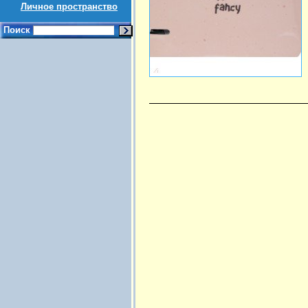
Личное пространство
Поиск