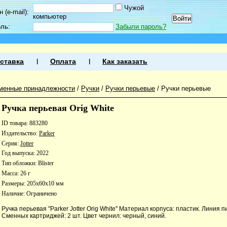
Чужой
 (e-mail):
компьютер
оль:
Забыли пароль?
ставка
Оплата
Как заказать
менные принадлежности
/
Ручки
/
Ручки перьевые
/
Ручки перьевые
Ручка перьевая Orig White
ID товара: 883280
Издательство:
Parker
Серия:
Jotter
Год выпуска: 2022
Тип обложки: Blister
Масса: 26 г
Размеры: 205x60x10 мм
Наличие:
Ограничено
Ручка перьевая "Parker Jotter Orig White" Материал корпуса: пластик. Линия п
Сменных картриджей: 2 шт. Цвет чернил: черный, синий.