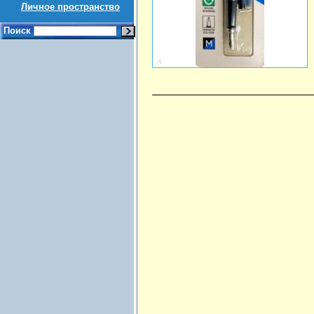
Личное пространство
Поиск