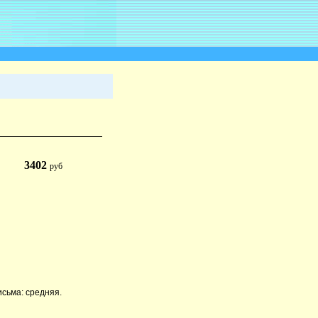
3402
руб
исьма: средняя.