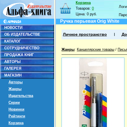
Корзина
Логин
Товаров:
0
Цена:
0 руб.
Пар
Ручка перьевая Orig White
НОВОСТИ
ОБ ИЗДАТЕЛЬСТВЕ
Личное пространство
До
КАТАЛОГ
СОТРУДНИЧЕСТВО
Жанры
:
Канцелярские товары
/
Пись
ПРОДАЖА КНИГ
АВТОРЫ
ГАЛЕРЕЯ
МАГАЗИН
Авторы
Жанры
Издательства
Серии
Новинки
Рейтинги
Корзина