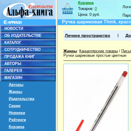
Корзина
Логин
Товаров:
0
Цена:
0 руб.
Пар
Ручка шариковая Think, кра
НОВОСТИ
ОБ ИЗДАТЕЛЬСТВЕ
Личное пространство
До
КАТАЛОГ
СОТРУДНИЧЕСТВО
Жанры
:
Канцелярские товары
/
Пись
Ручки шариковые простые цветные
ПРОДАЖА КНИГ
АВТОРЫ
ГАЛЕРЕЯ
МАГАЗИН
Авторы
Жанры
Издательства
Серии
Новинки
Рейтинги
Корзина