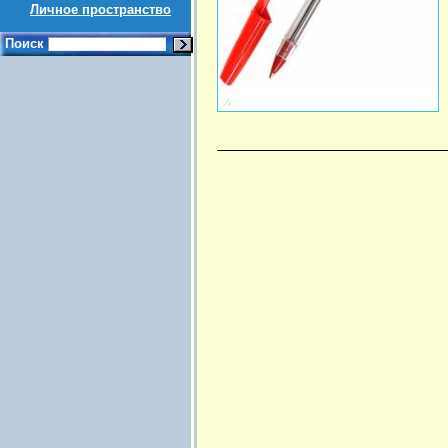
Личное пространство
Поиск