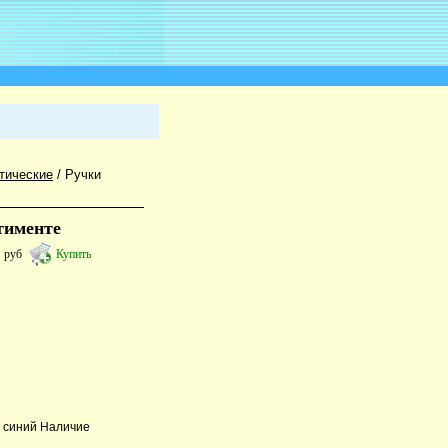
тические
/
Ручки
тименте
5
руб
Купить
: синий Наличие