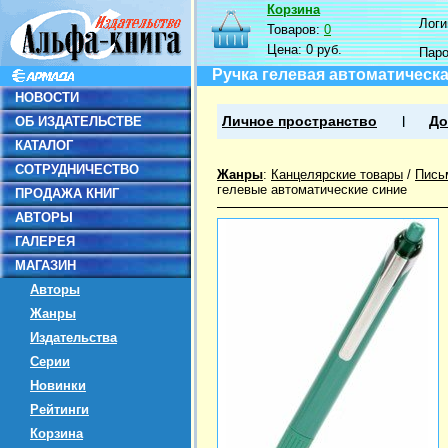
Корзина
Логин
Товаров:
0
Цена:
0 руб.
Пар
Ручка гелевая автоматическа
НОВОСТИ
ОБ ИЗДАТЕЛЬСТВЕ
Личное пространство
До
КАТАЛОГ
СОТРУДНИЧЕСТВО
Жанры
:
Канцелярские товары
/
Пись
гелевые автоматические синие
ПРОДАЖА КНИГ
АВТОРЫ
ГАЛЕРЕЯ
МАГАЗИН
Авторы
Жанры
Издательства
Серии
Новинки
Рейтинги
Корзина