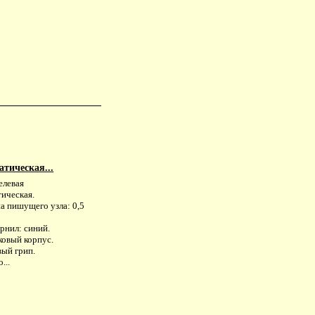
атическая...
елевая
тическая.
а пишущего узла: 0,5
рнил: синий.
ковый корпус.
вый грип.
...