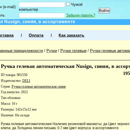
Чужой
 (e-mail):
компьютер
оль:
Забыли пароль?
я Nusign, синяя, в ассортименте
ставка
Оплата
Как заказать
менные принадлежности
/
Ручки
/
Ручки гелевые
/
Ручки гелевые автома
Ручка гелевая автоматическая Nusign, синяя, в ассор
19
ID товара: 901550
Издательство:
DELI
Серия:
Ручки гелевые автоматические синие
Год выпуска: 2022
Тип обложки:
Масса: 10 г
Размеры: 142x15x12 мм
Наличие:
На складе
Ручка гелевая автоматическая Наличие резиновой манжеты: да Цвет чернил
клипа: да Толщина линии письма: 0.7 мм Цвет корпуса: в ассортименте