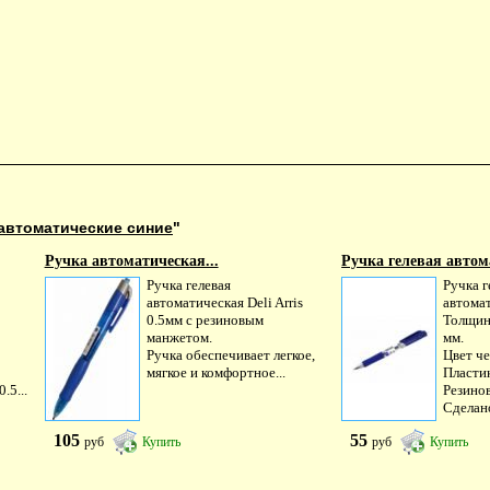
автоматические синие
"
Ручка автоматическая...
Ручка гелевая автом
Ручка гелевая
Ручка г
автоматическая Deli Arris
автома
0.5мм с резиновым
Толщин
манжетом.
мм.
Ручка обеспечивает легкое,
Цвет че
мягкое и комфортное...
Пласти
.5...
Резино
Сделано
105
55
руб
Купить
руб
Купить