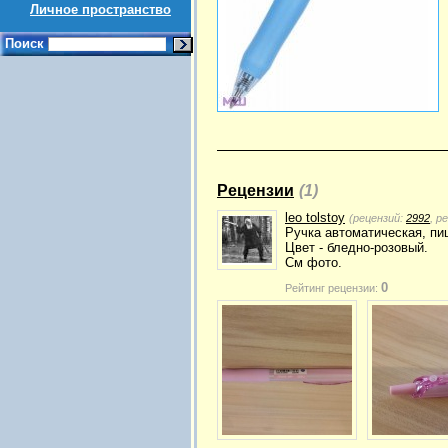
Личное пространство
Поиск
Рецензии
(1)
leo tolstoy
(рецензий:
2992
, р
Ручка автоматическая, пи
Цвет - бледно-розовый.
См фото.
0
Рейтинг рецензии: