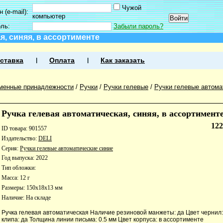
Чужой
 (e-mail):
компьютер
оль:
Забыли пароль?
я, синяя, в ассортименте
ставка
Оплата
Как заказать
менные принадлежности
/
Ручки
/
Ручки гелевые
/
Ручки гелевые автома
Ручка гелевая автоматическая, синяя, в ассортимент
12
ID товара: 901557
Издательство:
DELI
Серия:
Ручки гелевые автоматические синие
Год выпуска: 2022
Тип обложки:
Масса: 12 г
Размеры: 150x18x13 мм
Наличие:
На складе
Ручка гелевая автоматическая Наличие резиновой манжеты: да Цвет чернил
клипа: да Толщина линии письма: 0.5 мм Цвет корпуса: в ассортименте