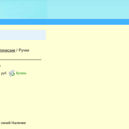
тические
/
Ручки
е
2
руб
Купить
: синий Наличие