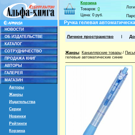
Корзина
Логин
Товаров:
0
Цена:
0 руб.
Пар
Ручка гелевая автоматическа
НОВОСТИ
ОБ ИЗДАТЕЛЬСТВЕ
Личное пространство
До
КАТАЛОГ
СОТРУДНИЧЕСТВО
Жанры
:
Канцелярские товары
/
Пись
гелевые автоматические синие
ПРОДАЖА КНИГ
АВТОРЫ
ГАЛЕРЕЯ
МАГАЗИН
Авторы
Жанры
Издательства
Серии
Новинки
Рейтинги
Корзина