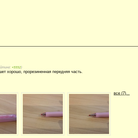
ейтинг:
)
+5552
шет хорошо, прорезиненная передняя часть.
все (7)...