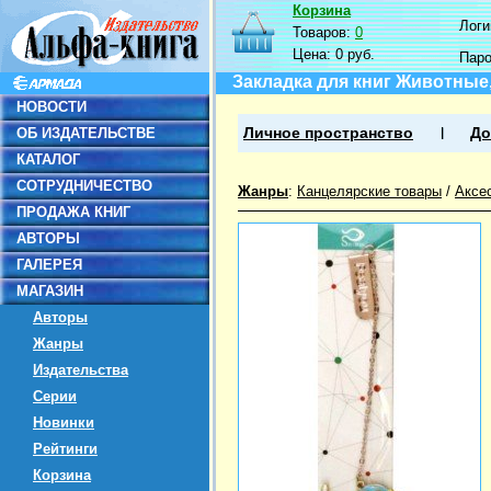
Корзина
Логин
Товаров:
0
Цена:
0 руб.
Пар
Закладка для книг Животные
НОВОСТИ
ОБ ИЗДАТЕЛЬСТВЕ
Личное пространство
До
КАТАЛОГ
СОТРУДНИЧЕСТВО
Жанры
:
Канцелярские товары
/
Аксе
ПРОДАЖА КНИГ
АВТОРЫ
ГАЛЕРЕЯ
МАГАЗИН
Авторы
Жанры
Издательства
Серии
Новинки
Рейтинги
Корзина