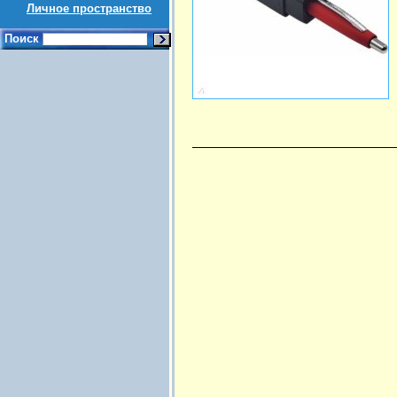
Личное пространство
Поиск