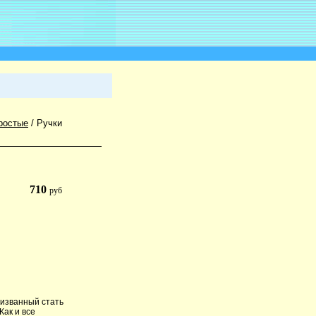
ростые
/
Ручки
710
руб
ризванный стать
Как и все