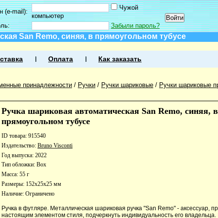
Чужой
 (e-mail):
компьютер
оль:
Забыли пароль?
ская San Remo, синяя, в прямоугольном тубусе
ставка
Оплата
Как заказать
менные принадлежности
/
Ручки
/
Ручки шариковые
/
Ручки шариковые п
Ручка шариковая автоматическая San Remo, синяя, в
прямоугольном тубусе
ID товара: 915540
Издательство:
Bruno Visconti
Год выпуска: 2022
Тип обложки: Box
Масса: 55 г
Размеры: 152x25x25 мм
Наличие:
Ограничено
Ручка в футляре. Металлическая шариковая ручка "San Remo" - аксессуар, п
настоящим элементом стиля, подчеркнуть индивидуальность его владельца. 