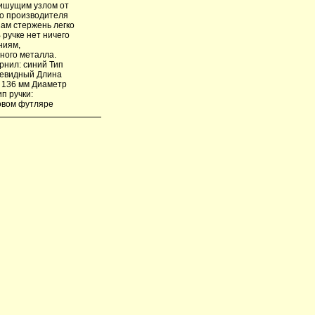
 пишущим узлом от
о производителя
ам стержень легко
 ручке нет ничего
ниям,
много металла.
рнил: синий Тип
улевидный Длина
: 136 мм Диаметр
п ручки:
ковом футляре