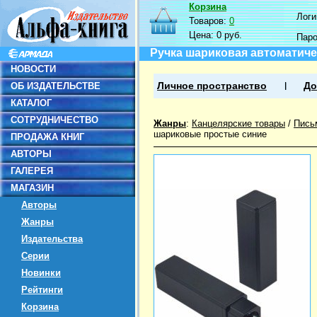
Корзина
Логин
Товаров:
0
Цена:
0 руб.
Пар
Ручка шариковая автоматиче
НОВОСТИ
ОБ ИЗДАТЕЛЬСТВЕ
Личное пространство
До
КАТАЛОГ
СОТРУДНИЧЕСТВО
Жанры
:
Канцелярские товары
/
Пись
шариковые простые синие
ПРОДАЖА КНИГ
АВТОРЫ
ГАЛЕРЕЯ
МАГАЗИН
Авторы
Жанры
Издательства
Серии
Новинки
Рейтинги
Корзина