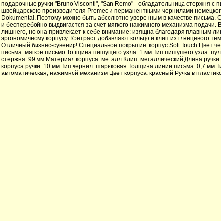
подарочные ручки "Bruno Visconti", "San Remo" - обладательница стержня с
швейцарского производителя Premec и перманентными чернилами немецког
Dokumental. Поэтому можно быть абсолютно уверенным в качестве письма. С
и бесперебойно выдвигается за счет мягкого нажимного механизма подачи. В
лишнего, но она привлекает к себе внимание: изящна благодаря плавным ли
эргономичному корпусу. Контраст добавляют кольцо и клип из глянцевого те
Отличный бизнес-сувенир! Специальное покрытие: корпус Soft Touch Цвет че
письма: мягкое письмо Толщина пишущего узла: 1 мм Тип пишущего узла: п
стержня: 99 мм Материал корпуса: металл Клип: металлический Длина ручки
корпуса ручки: 10 мм Тип чернил: шариковая Толщина линии письма: 0,7 мм Ти
автоматическая, нажимной механизм Цвет корпуса: красный Ручка в пласти