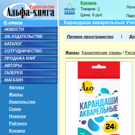
Корзина
Логин
Товаров:
0
Цена:
0 руб.
Пар
Карандаши акварельные Учис
НОВОСТИ
ОБ ИЗДАТЕЛЬСТВЕ
Личное пространство
До
КАТАЛОГ
СОТРУДНИЧЕСТВО
Жанры
:
Канцелярские товары
/
Рисо
ПРОДАЖА КНИГ
АВТОРЫ
ГАЛЕРЕЯ
МАГАЗИН
Авторы
Жанры
Издательства
Серии
Новинки
Рейтинги
Корзина