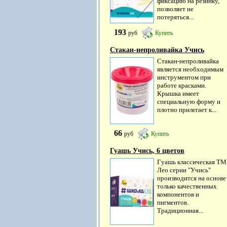
фиксацию на резинку,
позволяет не
потеряться...
193
руб
Купить
Стакан-непроливайка Учись
Стакан-непроливайка
является необходимым
инструментом при
работе красками.
Крышка имеет
специальную форму и
плотно прилегает к...
66
руб
Купить
Гуашь Учись, 6 цветов
Гуашь классическая ТМ
Лео серии "Учись"
производится на основе
только качественных
компонентов и
пигментов.
Традиционная...