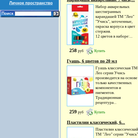
Личное пространство
Набор акварельных
шестигранных
Поиск
карандашей ТМ "Лео"
"Учись", заточенные,
окраска корпуса в цвет
стержня.
12 цветов в наборе:...
258
руб
Купить
Гуашь, 6 цветов по 20 мл
Гуашь классическая ТМ
Лео серии Учись
производится на основе
только качественных
компонентов и
пигментов.
Традиционная
рецептура...
259
руб
Купить
Пластилин классический, 6...
Пластилин классически
ТМ "Лео" серии "Учись