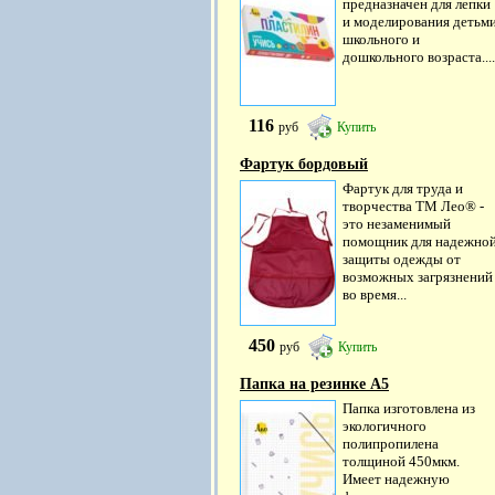
предназначен для лепки
и моделирования детьм
школьного и
дошкольного возраста....
116
руб
Купить
Фартук бордовый
Фартук для труда и
творчества ТМ Лео® -
это незаменимый
помощник для надежно
защиты одежды от
возможных загрязнений
во время...
450
руб
Купить
Папка на резинке A5
Папка изготовлена из
экологичного
полипропилена
толщиной 450мкм.
Имеет надежную