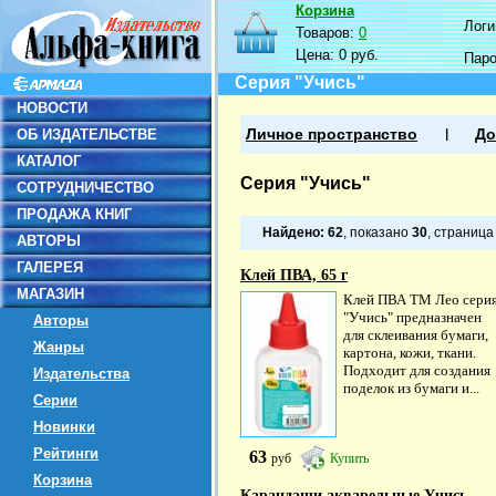
Корзина
Логин
Товаров:
0
Цена:
0 руб.
Пар
Серия "Учись"
НОВОСТИ
ОБ ИЗДАТЕЛЬСТВЕ
Личное пространство
До
КАТАЛОГ
Серия "Учись"
СОТРУДНИЧЕСТВО
ПРОДАЖА КНИГ
Найдено:
62
, показано
30
, страниц
АВТОРЫ
ГАЛЕРЕЯ
Клей ПВА, 65 г
МАГАЗИН
Клей ПВА ТМ Лео сери
"Учись" предназначен
Авторы
для склеивания бумаги,
Жанры
картона, кожи, ткани.
Подходит для создания
Издательства
поделок из бумаги и...
Серии
Новинки
Рейтинги
63
руб
Купить
Корзина
Карандаши акварельные Учись,...