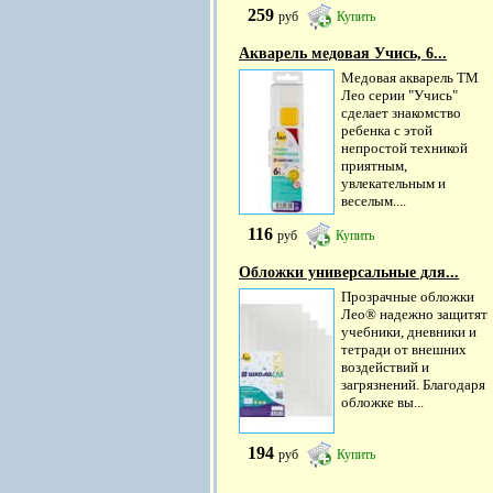
259
руб
Купить
Акварель медовая Учись, 6...
Медовая акварель ТМ
Лео серии "Учись"
сделает знакомство
ребенка с этой
непростой техникой
приятным,
увлекательным и
веселым....
116
руб
Купить
Обложки универсальные для...
Прозрачные обложки
Лео® надежно защитят
учебники, дневники и
тетради от внешних
воздействий и
загрязнений. Благодаря
обложке вы...
194
руб
Купить