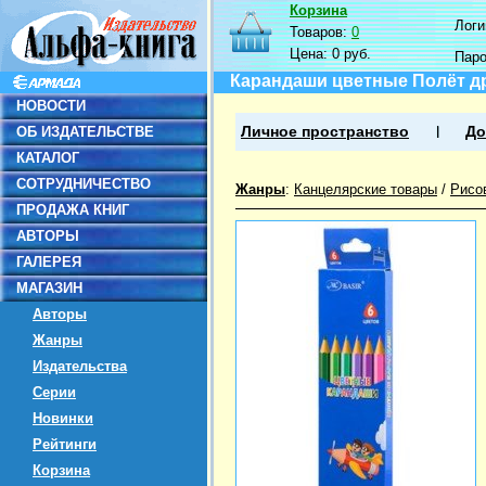
Корзина
Логин
Товаров:
0
Цена:
0 руб.
Пар
Карандаши цветные Полёт др
НОВОСТИ
ОБ ИЗДАТЕЛЬСТВЕ
Личное пространство
До
КАТАЛОГ
СОТРУДНИЧЕСТВО
Жанры
:
Канцелярские товары
/
Рисо
ПРОДАЖА КНИГ
АВТОРЫ
ГАЛЕРЕЯ
МАГАЗИН
Авторы
Жанры
Издательства
Серии
Новинки
Рейтинги
Корзина