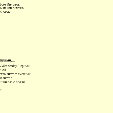
фсет Линовка:
низм Тип обложки:
: какао
ерный,...
ь Wednesday. Черный
: А5
ство листов: сменный
0 листов
нний блок: белый
:...