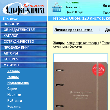
Корзина
Логин
Товаров:
0
Цена:
0 руб.
Пар
Тетрадь Quote, 120 листов, кл
НОВОСТИ
ОБ ИЗДАТЕЛЬСТВЕ
Личное пространство
До
КАТАЛОГ
СОТРУДНИЧЕСТВО
Жанры
:
Канцелярские товары
/
Това
сменными блоками
ПРОДАЖА КНИГ
АВТОРЫ
ГАЛЕРЕЯ
МАГАЗИН
Авторы
Жанры
Издательства
Серии
Новинки
Рейтинги
Корзина