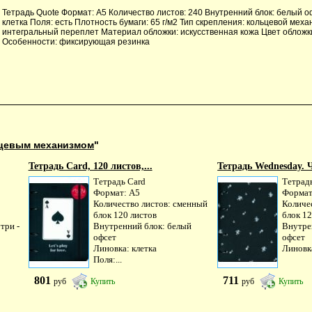
Тетрадь Quote Формат: А5 Количество листов: 240 Внутренний блок: белый о
клетка Поля: есть Плотность бумаги: 65 г/м2 Тип скрепления: кольцевой меха
интегральный переплет Материал обложки: искусственная кожа Цвет обложки
Особенности: фиксирующая резинка
ьцевым механизмом
"
Тетрадь Card, 120 листов,...
Тетрадь Wednesday. Ч
Тетрадь Card
Тетрад
Формат: А5
Формат
Количество листов: сменный
Количе
блок 120 листов
блок 12
три -
Внутренний блок: белый
Внутре
офсет
офсет
Линовка: клетка
Линовка
Поля:...
801
711
руб
Купить
руб
Купить