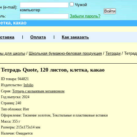
Чужой
 (e-mail):
компьютер
оль:
Забыли пароль?
етка, какао
ставка
Оплата
Как заказать
ры для школы
/
Школьная бумажно-беловая продукция
/
Тетради
/
Тетрад
Тетрадь Quote, 120 листов, клетка, какао
ID товара: 944821
Издательство:
Infolio
Серия:
Тетрадь с кольцевым механизмом
Год выпуска: 2024
Страниц: 240
Тип обложки: Инт
Оформление: Тиснение золотом, Текстильные и пластиковые вставки
Масса: 355 г
Размеры: 215x175x14 мм
Наличие:
Ожидается