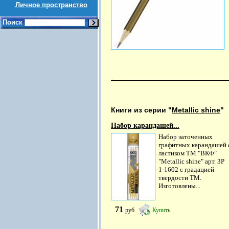
Личное пространство
Поиск
Книги из серии "
Metallic shine
"
Набор карандашей...
Набор заточенных
графитных карандашей 
ластиком ТМ "ВКФ"
"Metallic shine" арт. 3P
1-1602 с градацией
твердости ТМ.
Изготовлены...
71
руб
Купить