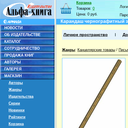
Корзина
Логин
Товаров:
0
Цена:
0 руб.
Пар
Карандаш чернографитный з
НОВОСТИ
ОБ ИЗДАТЕЛЬСТВЕ
Личное пространство
До
КАТАЛОГ
СОТРУДНИЧЕСТВО
Жанры
:
Канцелярские товары
/
Пись
ПРОДАЖА КНИГ
АВТОРЫ
ГАЛЕРЕЯ
МАГАЗИН
Авторы
Жанры
Издательства
Серии
Новинки
Рейтинги
Корзина