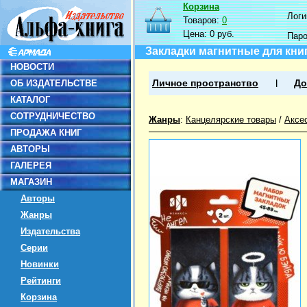
Корзина
Логин
Товаров:
0
Цена:
0 руб.
Пар
Закладки магнитные для книг
НОВОСТИ
ОБ ИЗДАТЕЛЬСТВЕ
Личное пространство
До
КАТАЛОГ
СОТРУДНИЧЕСТВО
Жанры
:
Канцелярские товары
/
Аксе
ПРОДАЖА КНИГ
АВТОРЫ
ГАЛЕРЕЯ
МАГАЗИН
Авторы
Жанры
Издательства
Серии
Новинки
Рейтинги
Корзина