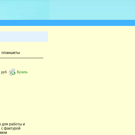
, планшеты
8
руб
Купить
р для работы и
 с фактурой
имом