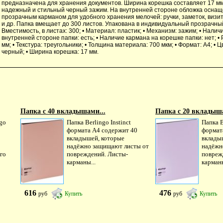
предназначена для хранения документов. Ширина корешка составляет 17 м
надежный и стильный черный зажим. На внутренней стороне обложка осна
прозрачным карманом для удобного хранения мелочей: ручки, заметок, визит
и др. Папка вмещает до 300 листов. Упакована в индивидуальный прозрачный
Вместимость, в листах: 300; • Материал: пластик; • Механизм: зажим; • Налич
внутренней стороне папки: есть; • Наличие кармана на корешке папки: нет; •
мм; • Текстура: треугольники; • Толщина материала: 700 мкм; • Формат: А4; • Ц
черный; • Ширина корешка: 17 мм.
Папка с 40 вкладышами...
Папка с 20 вкладыша
go
Папка Berlingo Instinct
Папка B
формата А4 содержит 40
формат
вкладышей, которые
вклады
надёжно защищают листы от
надёжн
го
повреждений. Листы-
повреж
карманы...
карманы
616
476
руб
Купить
руб
Купить