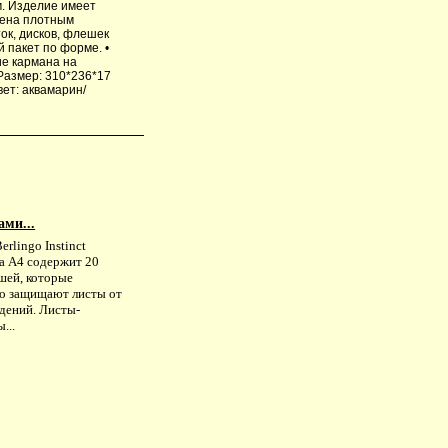
м. Изделие имеет
щена плотным
ок, дисков, флешек
 пакет по форме. •
ие кармана на
 Размер: 310*236*17
вет: аквамарин/
ми...
erlingo Instinct
а А4 содержит 20
шей, которые
о защищают листы от
дений. Листы-
...