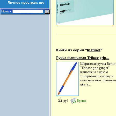
Личное пространство
Поиск
Книги из серии "
Instinct
"
Ручка шариковая Tribase grip...
Шариковая ручка Berlin
"Tribase grip ginger"
выполнена в ярком
тонированном корпусе
классического оранжево
цвета....
52
руб
Купить