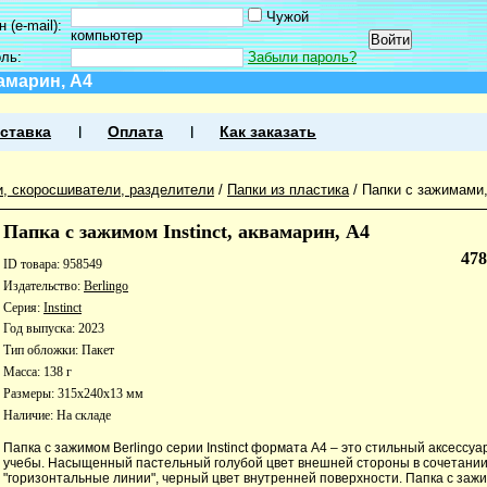
Чужой
 (e-mail):
компьютер
оль:
Забыли пароль?
вамарин, А4
ставка
Оплата
Как заказать
и, скоросшиватели, разделители
/
Папки из пластика
/
Папки с зажимами
Папка c зажимом Instinct, аквамарин, А4
47
ID товара: 958549
Издательство:
Berlingo
Серия:
Instinct
Год выпуска: 2023
Тип обложки: Пакет
Масса: 138 г
Размеры: 315x240x13 мм
Наличие:
На складе
Папка с зажимом Berlingo серии Instinct формата А4 – это стильный аксессуа
учебы. Насыщенный пастельный голубой цвет внешней стороны в сочетании
"горизонтальные линии", черный цвет внутренней поверхности. Папка с заж