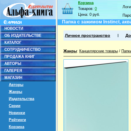
Корзина
Логин
Товаров:
0
Цена:
0 руб.
Пар
Папка c зажимом Instinct, ак
НОВОСТИ
ОБ ИЗДАТЕЛЬСТВЕ
Личное пространство
До
КАТАЛОГ
СОТРУДНИЧЕСТВО
Жанры
:
Канцелярские товары
/
Папк
ПРОДАЖА КНИГ
АВТОРЫ
ГАЛЕРЕЯ
МАГАЗИН
Авторы
Жанры
Издательства
Серии
Новинки
Рейтинги
Корзина