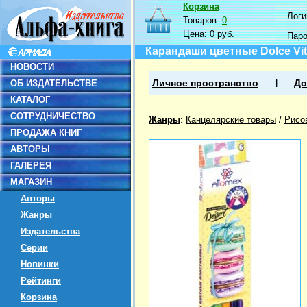
Корзина
Логин
Товаров:
0
Цена:
0 руб.
Пар
Карандаши цветные Dolce Vit
НОВОСТИ
ОБ ИЗДАТЕЛЬСТВЕ
Личное пространство
До
КАТАЛОГ
СОТРУДНИЧЕСТВО
Жанры
:
Канцелярские товары
/
Рисо
ПРОДАЖА КНИГ
АВТОРЫ
ГАЛЕРЕЯ
МАГАЗИН
Авторы
Жанры
Издательства
Серии
Новинки
Рейтинги
Корзина