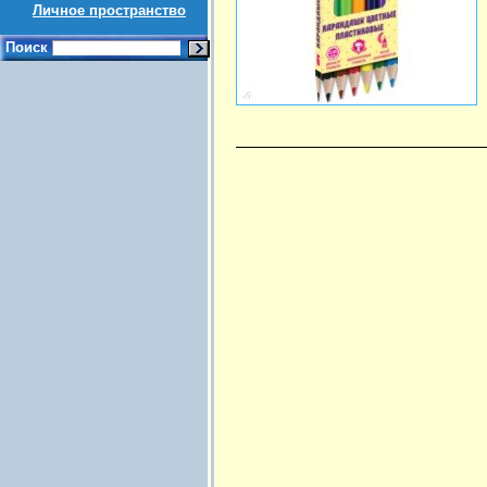
Личное пространство
Поиск