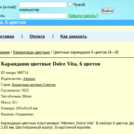
Чужой
 (e-mail):
компьютер
оль:
Забыли пароль?
a, 6 цветов
ставка
Оплата
Как заказать
вание
/
Карандаши цветные
/
Цветные карандаши 6 цветов (4—8)
Карандаши цветные Dolce Vita, 6 цветов
ID товара: 968714
Издательство:
Attomex
Серия:
Карандаши цветные 6 цветов
Год выпуска: 2023
Тип обложки: Blister
Масса: 42 г
Размеры: 205x45x10 мм
Наличие:
Ограничено
Карандаши цветные пластиковые "Attomex. Dolce Vita". В наборе 6 цветов. 
2,65 мм, Шестигранный корпус. В картонной коробке.