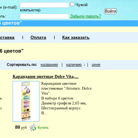
Чужой
 (e-mail):
компьютер
оль:
Забыли пароль?
 цветов"
ставка
Оплата
Как заказать
6 цветов"
Сортировать по:
названию
|
наличию
↓
|
цене
Карандаши цветные Dolce Vita,...
Карандаши цветные
пластиковые "Attomex. Dolce
Vita".
м.
В наборе 6 цветов.
Диаметр грифеля 2,65 мм,
з
Шестигранный корпус.
В...
80
руб
Купить