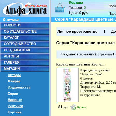
Корзина
Логин
Товаров:
0
Цена:
0 руб.
Пар
Серия "Карандаши цветные 6
НОВОСТИ
ОБ ИЗДАТЕЛЬСТВЕ
Личное пространство
До
КАТАЛОГ
Серия "Карандаши цветные 
СОТРУДНИЧЕСТВО
ПРОДАЖА КНИГ
Найдено:
2
, показано
2
, страница
1
АВТОРЫ
ГАЛЕРЕЯ
Карандаши цветные Zoo, 6...
МАГАЗИН
Карандаши цветные
"Attomex. Zoo"
Авторы
6 цветов.
Жанры
Диаметр грифеля 2,65 м
Твердость: М.
Издательства
Шестигранный корпус и
Серии
натурального...
Новинки
Рейтинги
81
руб
Купить
Корзина