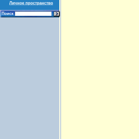
Личное пространство
Поиск