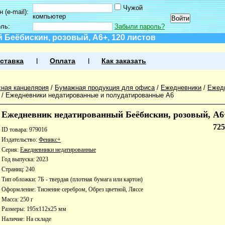
Чужой
 (e-mail):
компьютер
оль:
Забыли пароль?
Беёбискин, розовый, А6+, 120 листов
ставка
Оплата
Как заказать
ная канцелярия
/
Бумажная продукция для офиса
/
Ежедневники
/
Ежед
/
Ежедневники недатированные и полудатированные А6
Ежедневник недатированный Беёбискин, розовый, А6+
72
ID товара: 979016
Издательство:
Феникс+
Серия:
Ежедневники недатированные
Год выпуска: 2023
Страниц: 240
Тип обложки: 7Б - твердая (плотная бумага или картон)
Оформление: Тиснение серебром, Обрез цветной, Ляссе
Масса: 250 г
Размеры: 195x112x25 мм
Наличие:
На складе