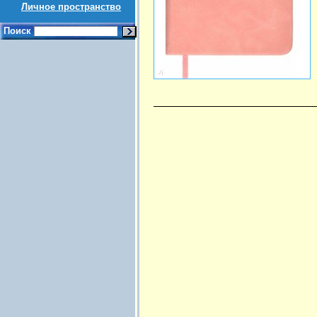
Личное пространство
Поиск