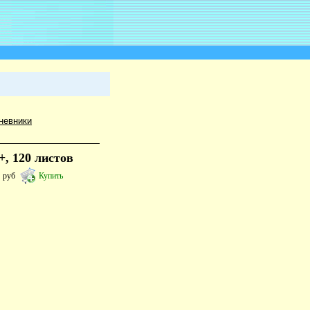
невники
, 120 листов
5
руб
Купить