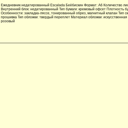
Ежедневник недатированный Escalada Беёбискин Формат: А6 Количество лис
Внутренний блок: недатированный Тип бумаги: кремовый офсет Плотность бум
Особенности: закладка-ляссе, тонированный обрез, магнитный клапан Тип с
прошивка Тип обложки: твердый переплет Материал обложки: искусственная 
розовый