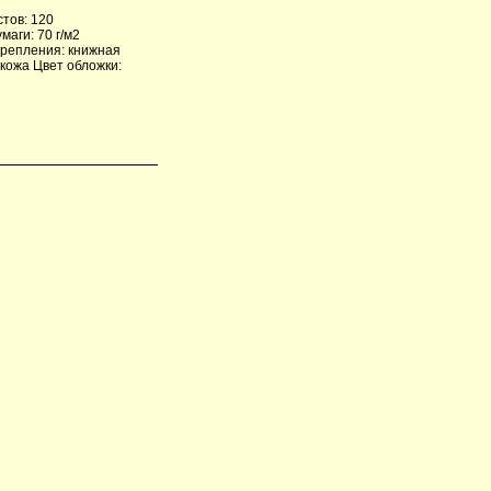
тов: 120
аги: 70 г/м2
крепления: книжная
кожа Цвет обложки: