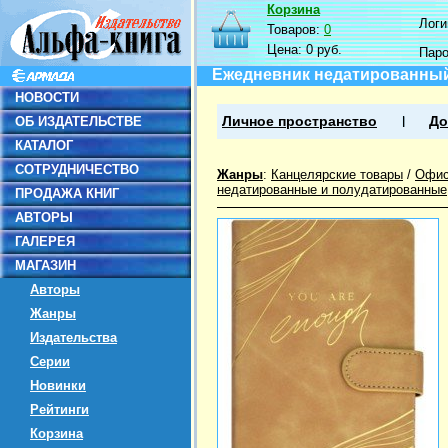
Корзина
Логин
Товаров:
0
Цена:
0 руб.
Пар
Ежедневник недатированный 
НОВОСТИ
ОБ ИЗДАТЕЛЬСТВЕ
Личное пространство
До
КАТАЛОГ
СОТРУДНИЧЕСТВО
Жанры
:
Канцелярские товары
/
Офис
недатированные и полудатированные
ПРОДАЖА КНИГ
АВТОРЫ
ГАЛЕРЕЯ
МАГАЗИН
Авторы
Жанры
Издательства
Серии
Новинки
Рейтинги
Корзина