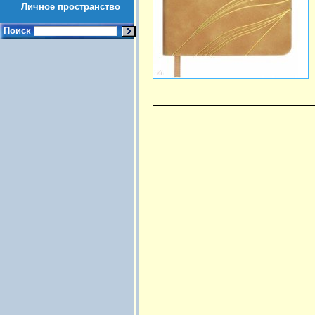
Личное пространство
Поиск