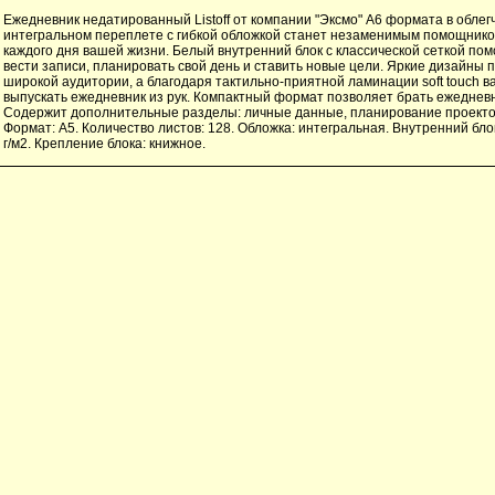
Ежедневник недатированный Listoff от компании "Эксмо" А6 формата в обле
интегральном переплете с гибкой обложкой станет незаменимым помощнико
каждого дня вашей жизни. Белый внутренний блок с классической сеткой пом
вести записи, планировать свой день и ставить новые цели. Яркие дизайны 
широкой аудитории, а благодаря тактильно-приятной ламинации soft touch в
выпускать ежедневник из рук. Компактный формат позволяет брать ежедневн
Содержит дополнительные разделы: личные данные, планирование проекто
Формат: А5. Количество листов: 128. Обложка: интегральная. Внутренний бло
г/м2. Крепление блока: книжное.