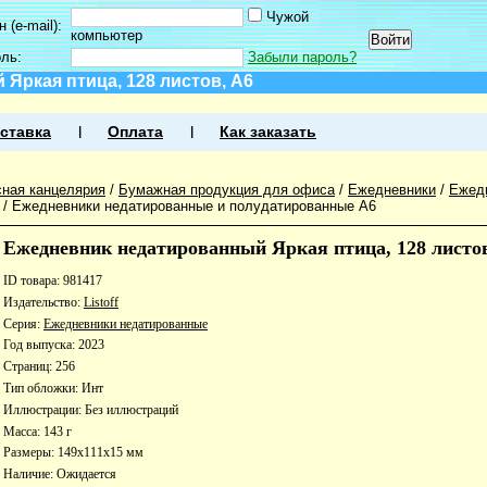
Чужой
 (e-mail):
компьютер
оль:
Забыли пароль?
Яркая птица, 128 листов, А6
ставка
Оплата
Как заказать
ная канцелярия
/
Бумажная продукция для офиса
/
Ежедневники
/
Ежед
/
Ежедневники недатированные и полудатированные А6
Ежедневник недатированный Яркая птица, 128 листо
ID товара: 981417
Издательство:
Listoff
Серия:
Ежедневники недатированные
Год выпуска: 2023
Страниц: 256
Тип обложки: Инт
Иллюстрации: Без иллюстраций
Масса: 143 г
Размеры: 149x111x15 мм
Наличие:
Ожидается