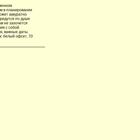
гченном
м в планировании
ожет аккуратно
придутся по душе
ам не захочется
ик с собой.
в, важные даты.
к: белый офсет, 70