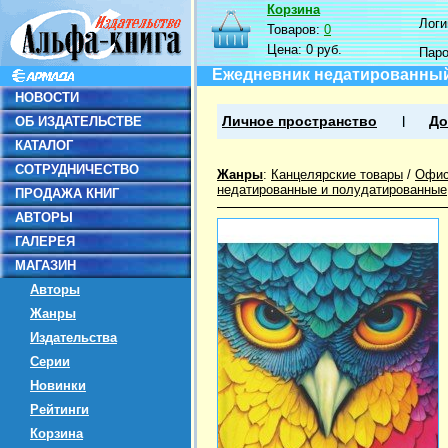
Корзина
Логин
Товаров:
0
Цена:
0 руб.
Пар
Ежедневник недатированный 
НОВОСТИ
ОБ ИЗДАТЕЛЬСТВЕ
Личное пространство
До
КАТАЛОГ
СОТРУДНИЧЕСТВО
Жанры
:
Канцелярские товары
/
Офис
недатированные и полудатированные
ПРОДАЖА КНИГ
АВТОРЫ
ГАЛЕРЕЯ
МАГАЗИН
Авторы
Жанры
Издательства
Серии
Новинки
Рейтинги
Корзина