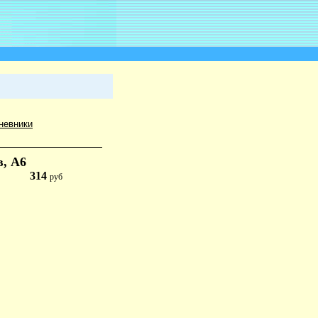
невники
в, А6
314
руб