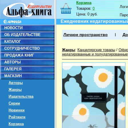
Корзина
Логин
Товаров:
0
Цена:
0 руб.
Пар
Ежедневник недатированный,
НОВОСТИ
ОБ ИЗДАТЕЛЬСТВЕ
Личное пространство
До
КАТАЛОГ
СОТРУДНИЧЕСТВО
Жанры
:
Канцелярские товары
/
Офис
недатированные и полудатированные
ПРОДАЖА КНИГ
АВТОРЫ
ГАЛЕРЕЯ
МАГАЗИН
Авторы
Жанры
Издательства
Серии
Новинки
Рейтинги
Корзина