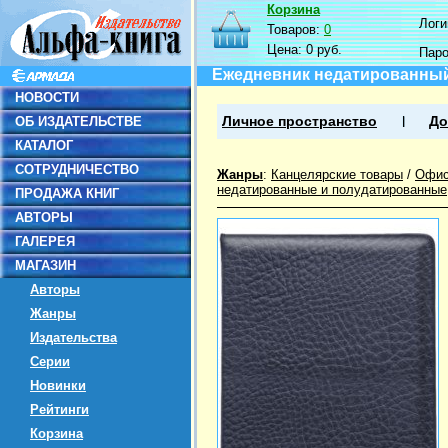
Корзина
Логин
Товаров:
0
Цена:
0 руб.
Пар
Ежедневник недатированный B
НОВОСТИ
ОБ ИЗДАТЕЛЬСТВЕ
Личное пространство
До
КАТАЛОГ
СОТРУДНИЧЕСТВО
Жанры
:
Канцелярские товары
/
Офис
недатированные и полудатированные
ПРОДАЖА КНИГ
АВТОРЫ
ГАЛЕРЕЯ
МАГАЗИН
Авторы
Жанры
Издательства
Серии
Новинки
Рейтинги
Корзина