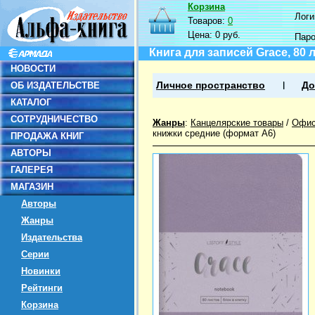
Корзина
Логин
Товаров:
0
Цена:
0 руб.
Пар
Книга для записей Grace, 80 л
НОВОСТИ
ОБ ИЗДАТЕЛЬСТВЕ
Личное пространство
До
КАТАЛОГ
СОТРУДНИЧЕСТВО
Жанры
:
Канцелярские товары
/
Офис
книжки средние (формат А6)
ПРОДАЖА КНИГ
АВТОРЫ
ГАЛЕРЕЯ
МАГАЗИН
Авторы
Жанры
Издательства
Серии
Новинки
Рейтинги
Корзина