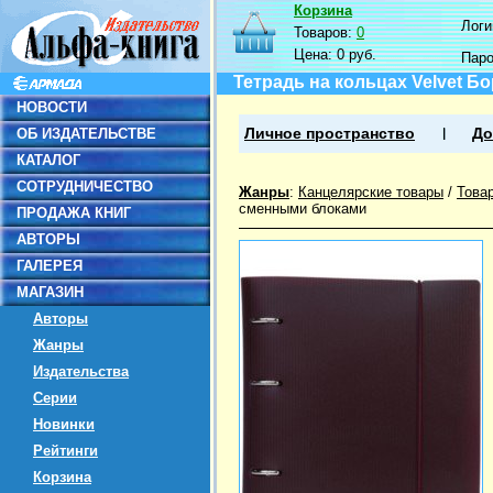
Корзина
Логин
Товаров:
0
Цена:
0 руб.
Пар
Тетрадь на кольцах Velvet Бо
НОВОСТИ
ОБ ИЗДАТЕЛЬСТВЕ
Личное пространство
До
КАТАЛОГ
СОТРУДНИЧЕСТВО
Жанры
:
Канцелярские товары
/
Това
сменными блоками
ПРОДАЖА КНИГ
АВТОРЫ
ГАЛЕРЕЯ
МАГАЗИН
Авторы
Жанры
Издательства
Серии
Новинки
Рейтинги
Корзина