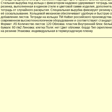
Стильная вырубка под кольца с фиксатором надежно удерживает тетрадь за
резинка, выполненная в едином стиле и цветовой гамме изделия, дополнит
тетрадь от случайного раскрытия. Специальная вырубка фиксирует резинку
её соскальзывание. Кольцевой механизм обеспечивает удобную и быструю с
добавление листов. Тетради на кольцах ТМ Hatber российского производств
современном высокотехнологичном оборудовании и соответствуют стандарт
Формат: А5 Количество листов: 120 Обложка: пластик Внутренний блок: бел
бумаги: 60 г/м2 Линовка: клетка Поля: нет Цвет обложки: бордо Тип скрепления
на резинке Упаковка: индивидуальная в термоусадочную пленку