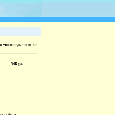
и многопредметные, со
548
руб
ма и офиса.