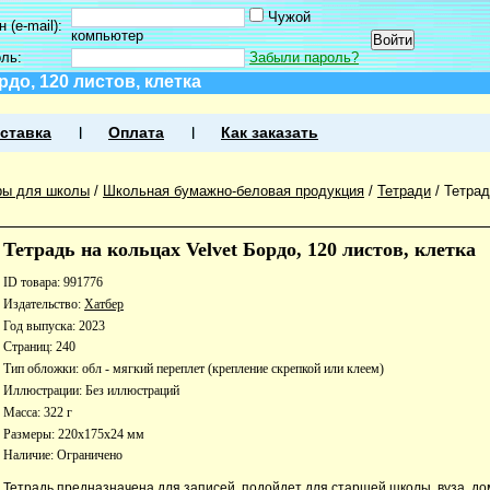
Чужой
 (e-mail):
компьютер
оль:
Забыли пароль?
рдо, 120 листов, клетка
ставка
Оплата
Как заказать
ры для школы
/
Школьная бумажно-беловая продукция
/
Тетради
/
Тетрад
Тетрадь на кольцах Velvet Бордо, 120 листов, клетка
ID товара: 991776
Издательство:
Хатбер
Год выпуска: 2023
Страниц: 240
Тип обложки: обл - мягкий переплет (крепление скрепкой или клеем)
Иллюстрации: Без иллюстраций
Масса: 322 г
Размеры: 220x175x24 мм
Наличие:
Ограничено
Тетрадь предназначена для записей, подойдет для старшей школы, вуза, до