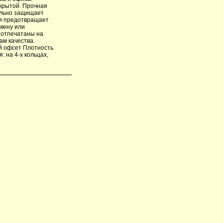
крытой. Прочная
ельно защищает
 и предотвращает
мену или
а отпечатаны на
ам качества.
ый офсет Плотность
: на 4-х кольцах,