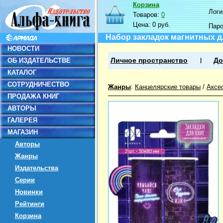
Корзина
Логин
Товаров:
0
Цена:
0 руб.
Пар
Набор закладок магнитных дл
НОВОСТИ
ОБ ИЗДАТЕЛЬСТВЕ
Личное пространство
До
КАТАЛОГ
СОТРУДНИЧЕСТВО
Жанры
:
Канцелярские товары
/
Аксе
ПРОДАЖА КНИГ
АВТОРЫ
ГАЛЕРЕЯ
МАГАЗИН
Авторы
Жанры
Издательства
Серии
Новинки
Рейтинги
Корзина