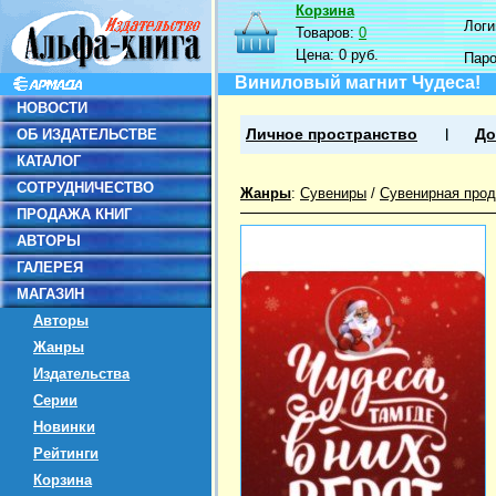
Корзина
Логин
Товаров:
0
Цена:
0 руб.
Пар
Виниловый магнит Чудеса!
НОВОСТИ
ОБ ИЗДАТЕЛЬСТВЕ
Личное пространство
До
КАТАЛОГ
СОТРУДНИЧЕСТВО
Жанры
:
Сувениры
/
Сувенирная прод
ПРОДАЖА КНИГ
АВТОРЫ
ГАЛЕРЕЯ
МАГАЗИН
Авторы
Жанры
Издательства
Серии
Новинки
Рейтинги
Корзина