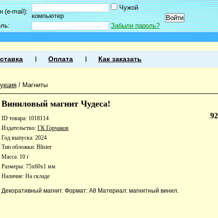
Чужой
 (e-mail):
компьютер
оль:
Забыли пароль?
ставка
Оплата
Как заказать
укция
/
Магниты
Виниловый магнит Чудеса!
9
ID товара: 1018114
Издательство:
ГК Горчаков
Год выпуска: 2024
Тип обложки: Blister
Масса: 10 г
Размеры: 75x60x1 мм
Наличие:
На складе
Декоративный магнит. Формат: А8 Материал: магнитный винил.