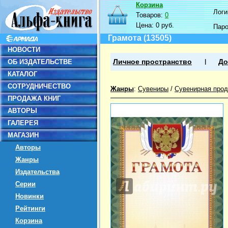
Корзина
Логин
Товаров:
0
Цена:
0 руб.
Пар
Грамота (13505)
НОВОСТИ
ОБ ИЗДАТЕЛЬСТВЕ
Личное пространство
До
КАТАЛОГ
СОТРУДНИЧЕСТВО
Жанры
:
Сувениры
/
Сувенирная прод
ПРОДАЖА КНИГ
АВТОРЫ
ГАЛЕРЕЯ
МАГАЗИН
Авторы
Жанры
Издательства
Серии
Новинки
Рейтинги
Корзина