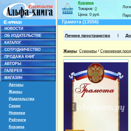
Корзина
Логин
Товаров:
0
Цена:
0 руб.
Пар
Грамота (13556)
НОВОСТИ
ОБ ИЗДАТЕЛЬСТВЕ
Личное пространство
До
КАТАЛОГ
СОТРУДНИЧЕСТВО
Жанры
:
Сувениры
/
Сувенирная прод
ПРОДАЖА КНИГ
АВТОРЫ
ГАЛЕРЕЯ
МАГАЗИН
Авторы
Жанры
Издательства
Серии
Новинки
Рейтинги
Корзина