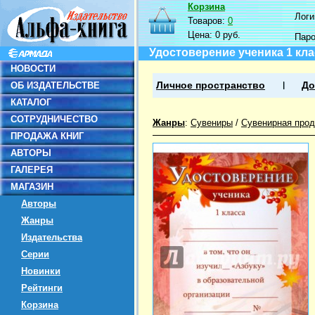
Корзина
Логин
Товаров:
0
Цена:
0 руб.
Пар
Удостоверение ученика 1 кла
НОВОСТИ
ОБ ИЗДАТЕЛЬСТВЕ
Личное пространство
До
КАТАЛОГ
СОТРУДНИЧЕСТВО
Жанры
:
Сувениры
/
Сувенирная прод
ПРОДАЖА КНИГ
АВТОРЫ
ГАЛЕРЕЯ
МАГАЗИН
Авторы
Жанры
Издательства
Серии
Новинки
Рейтинги
Корзина