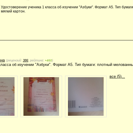
Удостоверение ученика 1 класса об изучении "Азбуки". Формат А5. Тип бумаг
мягкий картон.
вна
(рецензий:
386
, рейтинг:
)
+460
класса об изучении "Азбуки". Формат А5. Тип бумаги: плотный мелованны
все (5)...