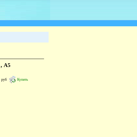
, А5
5
руб
Купить