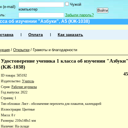
Чужой
 (e-mail):
компьютер
оль:
Забыли пароль?
сса об изучении "Азбуки", А5 (КЖ-1038)
ставка
Оплата
Как заказать
укция
/
Открытки
/
Грамоты и благодарности
Удостоверение ученика 1 класса об изучении "Азбуки"
(КЖ-1038)
4
ID товара: 505192
Издательство:
Учитель
Серия:
Рабочие журналы
Год выпуска: 2022
Страниц: 1
Тип обложки: Лист - обозначение переплета для плакатов, календарей
Иллюстрации: Цветные
Масса: 8 г
Размеры: 210x148x1 мм
Наличие:
На складе