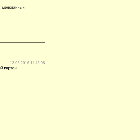
и: мелованный
13.03.2016 11:43:08
й картон.