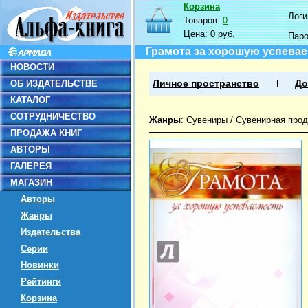
Корзина
Логин
Товаров:
0
Цена:
0 руб.
Пар
Грамота за хорошую успевае
НОВОСТИ
ОБ ИЗДАТЕЛЬСТВЕ
Личное пространство
До
КАТАЛОГ
СОТРУДНИЧЕСТВО
Жанры
:
Сувениры
/
Сувенирная прод
ПРОДАЖА КНИГ
АВТОРЫ
ГАЛЕРЕЯ
МАГАЗИН
Авторы
Жанры
Издательства
Серии
Новинки
Рейтинги
Корзина