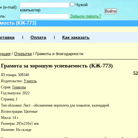
Чужой
 (e-mail):
компьютер
оль:
Забыли пароль?
мость (КЖ-773)
ставка
Оплата
Как заказать
укция
/
Открытки
/
Грамоты и благодарности
Грамота за хорошую успеваемость (КЖ-773)
5
ID товара: 509340
Издательство:
Учитель
Серия:
Грамоты
Год выпуска: 2022
Страниц: 1
Тип обложки: Лист - обозначение переплета для плакатов, календарей
Иллюстрации: Цветные
Масса: 14 г
Размеры: 295x210x1 мм
Наличие:
На складе