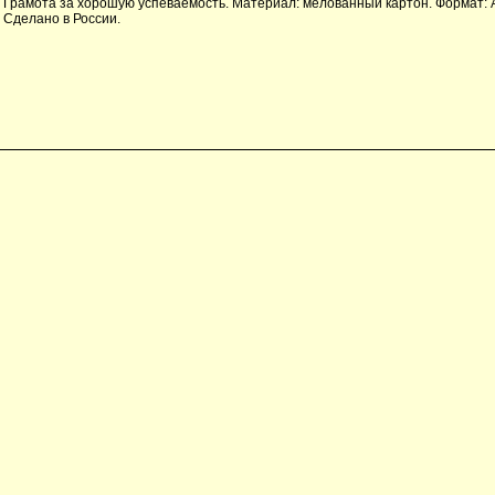
Грамота за хорошую успеваемость. Материал: мелованный картон. Формат: А
Сделано в России.