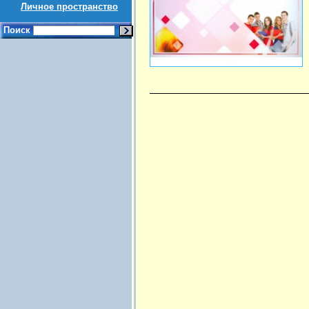
Личное пространство
Поиск