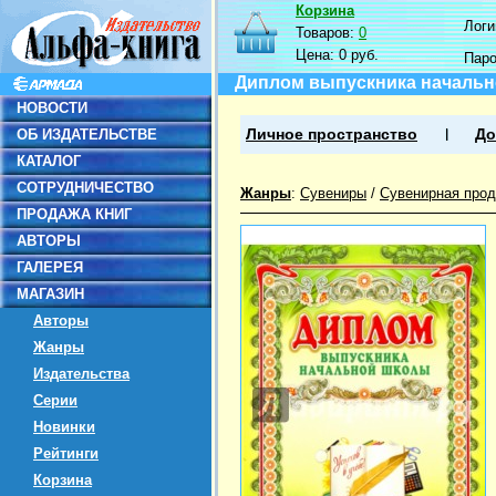
Корзина
Логин
Товаров:
0
Цена:
0 руб.
Пар
Диплом выпускника началь
НОВОСТИ
ОБ ИЗДАТЕЛЬСТВЕ
Личное пространство
До
КАТАЛОГ
СОТРУДНИЧЕСТВО
Жанры
:
Сувениры
/
Сувенирная прод
ПРОДАЖА КНИГ
АВТОРЫ
ГАЛЕРЕЯ
МАГАЗИН
Авторы
Жанры
Издательства
Серии
Новинки
Рейтинги
Корзина