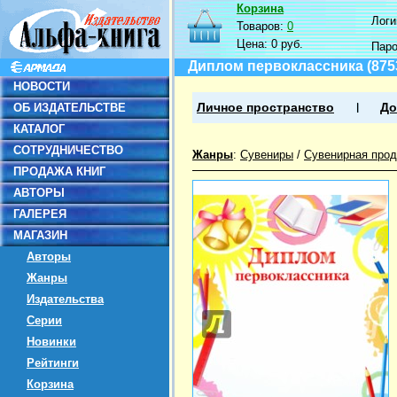
Корзина
Логин
Товаров:
0
Цена:
0 руб.
Пар
Диплом первоклассника (875
НОВОСТИ
ОБ ИЗДАТЕЛЬСТВЕ
Личное пространство
До
КАТАЛОГ
СОТРУДНИЧЕСТВО
Жанры
:
Сувениры
/
Сувенирная прод
ПРОДАЖА КНИГ
АВТОРЫ
ГАЛЕРЕЯ
МАГАЗИН
Авторы
Жанры
Издательства
Серии
Новинки
Рейтинги
Корзина