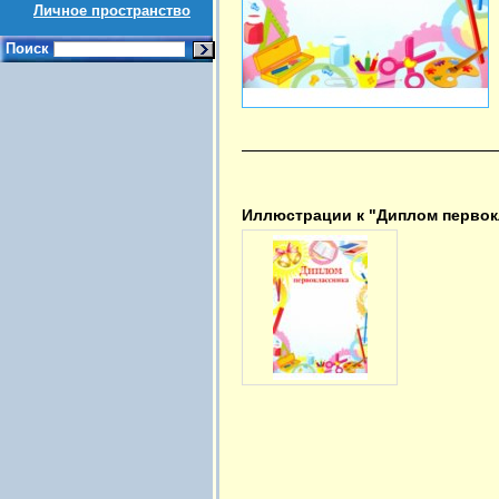
Личное пространство
Поиск
Иллюстрации к "Диплом первокл