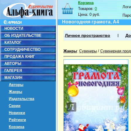
Корзина
Логин
Товаров:
0
Цена:
0 руб.
Пар
Новогодняя грамота, А4
НОВОСТИ
ОБ ИЗДАТЕЛЬСТВЕ
Личное пространство
До
КАТАЛОГ
СОТРУДНИЧЕСТВО
Жанры
:
Сувениры
/
Сувенирная прод
ПРОДАЖА КНИГ
АВТОРЫ
ГАЛЕРЕЯ
МАГАЗИН
Авторы
Жанры
Издательства
Серии
Новинки
Рейтинги
Корзина