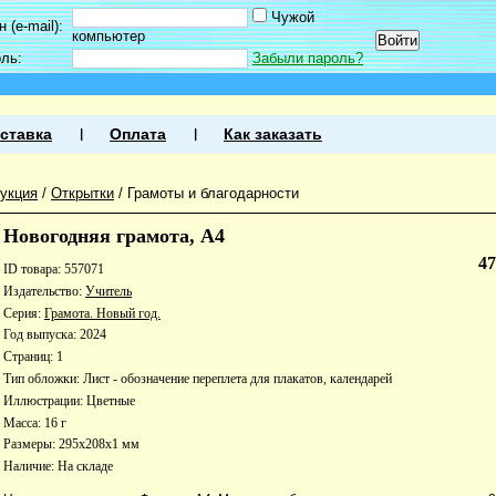
Чужой
 (e-mail):
компьютер
оль:
Забыли пароль?
ставка
Оплата
Как заказать
укция
/
Открытки
/
Грамоты и благодарности
Новогодняя грамота, А4
4
ID товара: 557071
Издательство:
Учитель
Серия:
Грамота. Новый год.
Год выпуска: 2024
Страниц: 1
Тип обложки: Лист - обозначение переплета для плакатов, календарей
Иллюстрации: Цветные
Масса: 16 г
Размеры: 295x208x1 мм
Наличие:
На складе