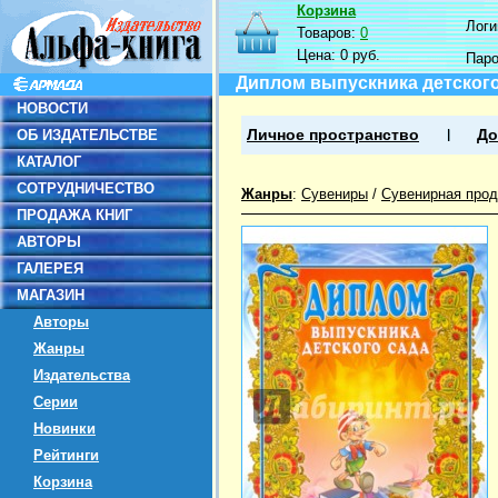
Корзина
Логин
Товаров:
0
Цена:
0 руб.
Пар
Диплом выпускника детского
НОВОСТИ
ОБ ИЗДАТЕЛЬСТВЕ
Личное пространство
До
КАТАЛОГ
СОТРУДНИЧЕСТВО
Жанры
:
Сувениры
/
Сувенирная прод
ПРОДАЖА КНИГ
АВТОРЫ
ГАЛЕРЕЯ
МАГАЗИН
Авторы
Жанры
Издательства
Серии
Новинки
Рейтинги
Корзина