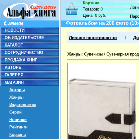
Корзина
Логин
Товаров:
0
Цена:
0 руб.
Пар
Фотоальбом на 200 фото (10х1
НОВОСТИ
ОБ ИЗДАТЕЛЬСТВЕ
Личное пространство
До
КАТАЛОГ
СОТРУДНИЧЕСТВО
Жанры
:
Сувениры
/
Сувенирная прод
ПРОДАЖА КНИГ
АВТОРЫ
ГАЛЕРЕЯ
МАГАЗИН
Авторы
Жанры
Издательства
Серии
Новинки
Рейтинги
Корзина