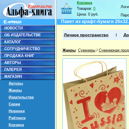
Корзина
Логин
Товаров:
0
Цена:
0 руб.
Пар
Пакет из крафт-бумаги 26х32
НОВОСТИ
ОБ ИЗДАТЕЛЬСТВЕ
Личное пространство
До
КАТАЛОГ
СОТРУДНИЧЕСТВО
Жанры
:
Сувениры
/
Сувенирная прод
ПРОДАЖА КНИГ
АВТОРЫ
ГАЛЕРЕЯ
МАГАЗИН
Авторы
Жанры
Издательства
Серии
Новинки
Рейтинги
Корзина