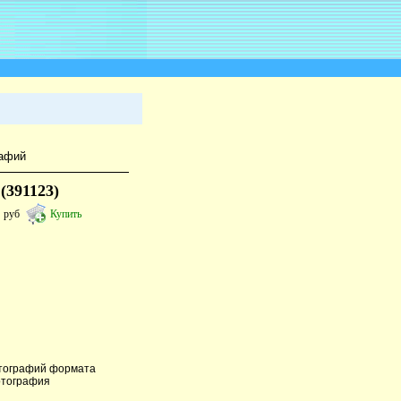
рафий
(391123)
6
руб
Купить
отографий формата
отография