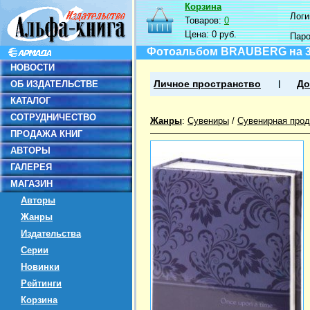
Корзина
Логин
Товаров:
0
Цена:
0 руб.
Пар
Фотоальбом BRAUBERG на 30
НОВОСТИ
ОБ ИЗДАТЕЛЬСТВЕ
Личное пространство
До
КАТАЛОГ
СОТРУДНИЧЕСТВО
Жанры
:
Сувениры
/
Сувенирная прод
ПРОДАЖА КНИГ
АВТОРЫ
ГАЛЕРЕЯ
МАГАЗИН
Авторы
Жанры
Издательства
Серии
Новинки
Рейтинги
Корзина