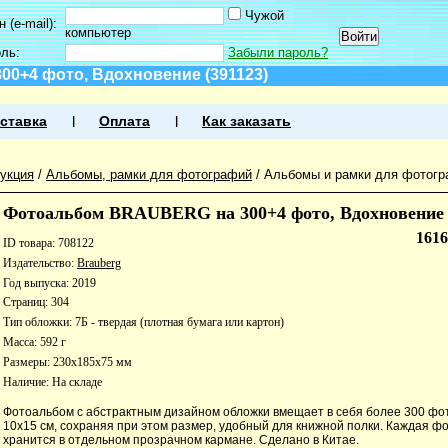
Чужой
 (e-mail):
компьютер
оль:
Забыли пароль?
0+4 фото, Вдохновение (391123)
ставка
Оплата
Как заказать
укция
/
Альбомы, рамки для фотографий
/
Альбомы и рамки для фотог
Фотоальбом BRAUBERG на 300+4 фото, Вдохновение 
161
ID товара: 708122
Издательство:
Brauberg
Год выпуска: 2019
Страниц: 304
Тип обложки: 7Б - твердая (плотная бумага или картон)
Масса: 592 г
Размеры: 230x185x75 мм
Наличие:
На складе
Фотоальбом с абстрактным дизайном обложки вмещает в себя более 300 ф
10х15 см, сохраняя при этом размер, удобный для книжной полки. Каждая ф
хранится в отдельном прозрачном кармане. Сделано в Китае.