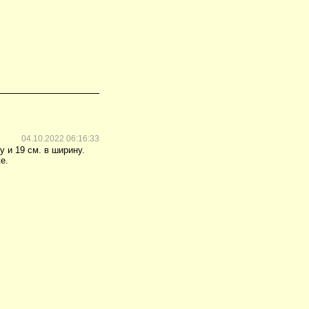
04.10.2022 06:16:33
 и 19 см. в ширину.
е.