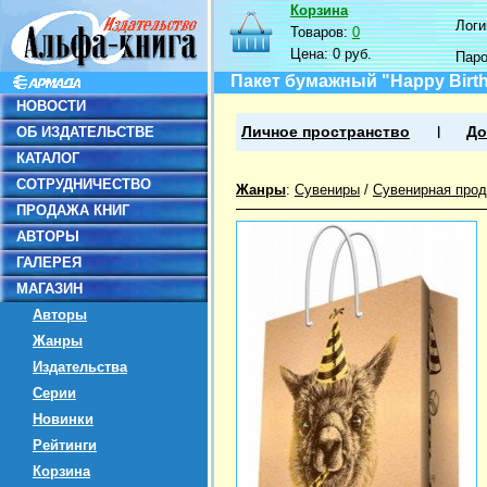
Корзина
Логин
Товаров:
0
Цена:
0 руб.
Пар
Пакет бумажный "Happy Birthda
НОВОСТИ
ОБ ИЗДАТЕЛЬСТВЕ
Личное пространство
До
КАТАЛОГ
СОТРУДНИЧЕСТВО
Жанры
:
Сувениры
/
Сувенирная прод
ПРОДАЖА КНИГ
АВТОРЫ
ГАЛЕРЕЯ
МАГАЗИН
Авторы
Жанры
Издательства
Серии
Новинки
Рейтинги
Корзина