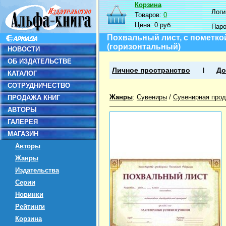
Корзина
Логин
Товаров:
0
Цена:
0 руб.
Пар
Похвальный лист, с пометк
(горизонтальный)
НОВОСТИ
ОБ ИЗДАТЕЛЬСТВЕ
Личное пространство
До
КАТАЛОГ
СОТРУДНИЧЕСТВО
Жанры
:
Сувениры
/
Сувенирная прод
ПРОДАЖА КНИГ
АВТОРЫ
ГАЛЕРЕЯ
МАГАЗИН
Авторы
Жанры
Издательства
Серии
Новинки
Рейтинги
Корзина