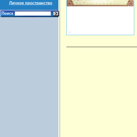
Личное пространство
Поиск