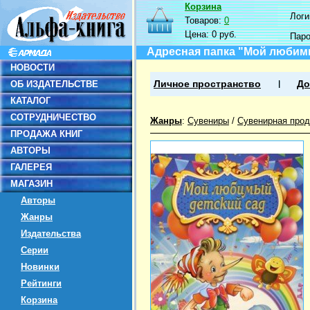
Корзина
Логин
Товаров:
0
Цена:
0 руб.
Пар
Адресная папка "Мой любим
НОВОСТИ
ОБ ИЗДАТЕЛЬСТВЕ
Личное пространство
До
КАТАЛОГ
СОТРУДНИЧЕСТВО
Жанры
:
Сувениры
/
Сувенирная прод
ПРОДАЖА КНИГ
АВТОРЫ
ГАЛЕРЕЯ
МАГАЗИН
Авторы
Жанры
Издательства
Серии
Новинки
Рейтинги
Корзина