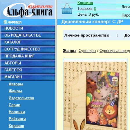
Корзина
Логин
Товаров:
0
Цена:
0 руб.
Пар
Деревянный конверт С ДР
НОВОСТИ
ОБ ИЗДАТЕЛЬСТВЕ
Личное пространство
До
КАТАЛОГ
СОТРУДНИЧЕСТВО
Жанры
:
Сувениры
/
Сувенирная прод
ПРОДАЖА КНИГ
АВТОРЫ
ГАЛЕРЕЯ
МАГАЗИН
Авторы
Жанры
Издательства
Серии
Новинки
Рейтинги
Корзина