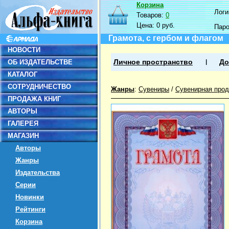
Корзина
Логин
Товаров:
0
Цена:
0 руб.
Пар
Грамота, с гербом и флагом
НОВОСТИ
ОБ ИЗДАТЕЛЬСТВЕ
Личное пространство
До
КАТАЛОГ
СОТРУДНИЧЕСТВО
Жанры
:
Сувениры
/
Сувенирная прод
ПРОДАЖА КНИГ
АВТОРЫ
ГАЛЕРЕЯ
МАГАЗИН
Авторы
Жанры
Издательства
Серии
Новинки
Рейтинги
Корзина