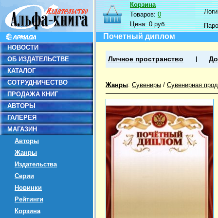
Корзина
Логин
Товаров:
0
Цена:
0 руб.
Пар
Почетный диплом
НОВОСТИ
ОБ ИЗДАТЕЛЬСТВЕ
Личное пространство
До
КАТАЛОГ
СОТРУДНИЧЕСТВО
Жанры
:
Сувениры
/
Сувенирная прод
ПРОДАЖА КНИГ
АВТОРЫ
ГАЛЕРЕЯ
МАГАЗИН
Авторы
Жанры
Издательства
Серии
Новинки
Рейтинги
Корзина