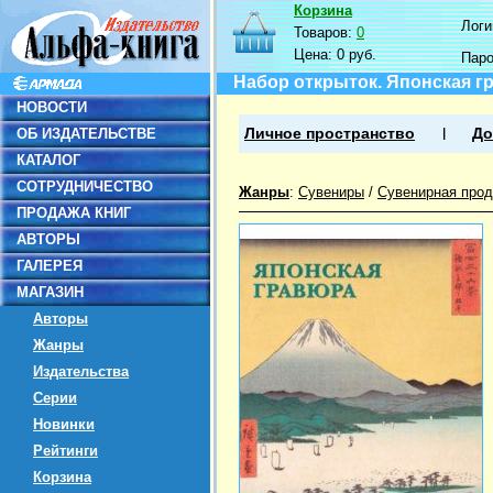
Корзина
Логин
Товаров:
0
Цена:
0 руб.
Пар
Набор открыток. Японская г
НОВОСТИ
ОБ ИЗДАТЕЛЬСТВЕ
Личное пространство
До
КАТАЛОГ
СОТРУДНИЧЕСТВО
Жанры
:
Сувениры
/
Сувенирная прод
ПРОДАЖА КНИГ
АВТОРЫ
ГАЛЕРЕЯ
МАГАЗИН
Авторы
Жанры
Издательства
Серии
Новинки
Рейтинги
Корзина