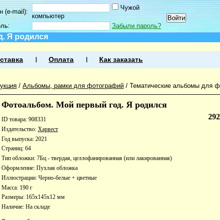
Чужой
 (e-mail):
компьютер
оль:
Забыли пароль?
. Я родился
ставка
Оплата
Как заказать
укция
/
Альбомы, рамки для фотографий
/
Тематические альбомы для 
Фотоальбом. Мой первый год. Я родился
29
ID товара: 908331
Издательство:
Харвест
Год выпуска: 2021
Страниц: 64
Тип обложки: 7Бц - твердая, целлофанированная (или лакированная)
Оформление: Пухлая обложка
Иллюстрации: Черно-белые + цветные
Масса: 190 г
Размеры: 165x145x12 мм
Наличие:
На складе