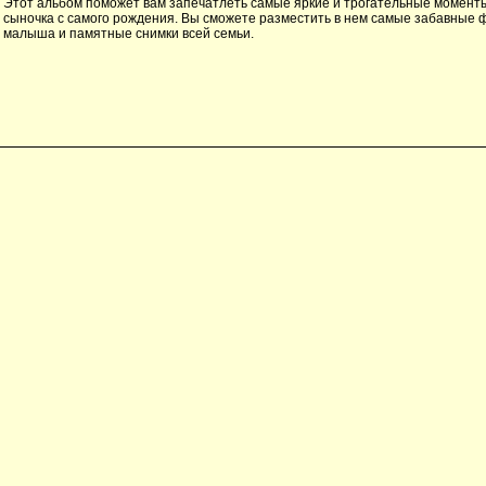
Этот альбом поможет вам запечатлеть самые яркие и трогательные момент
сыночка с самого рождения. Вы сможете разместить в нем самые забавные
малыша и памятные снимки всей семьи.