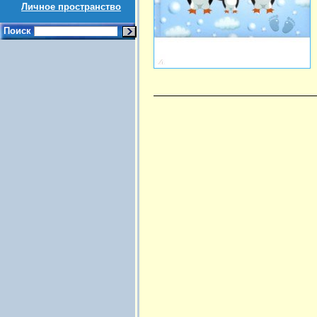
Личное пространство
Поиск