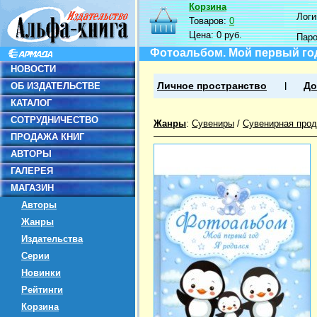
Корзина
Логин
Товаров:
0
Цена:
0 руб.
Пар
Фотоальбом. Мой первый год
НОВОСТИ
ОБ ИЗДАТЕЛЬСТВЕ
Личное пространство
До
КАТАЛОГ
СОТРУДНИЧЕСТВО
Жанры
:
Сувениры
/
Сувенирная прод
ПРОДАЖА КНИГ
АВТОРЫ
ГАЛЕРЕЯ
МАГАЗИН
Авторы
Жанры
Издательства
Серии
Новинки
Рейтинги
Корзина